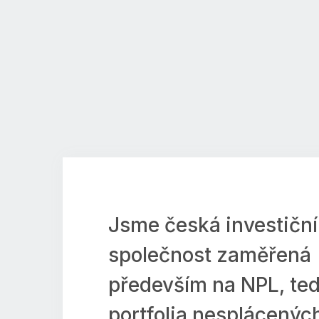
Jsme česká investiční
společnost zaměřená
především na NPL, te
portfolia nesplácenýc