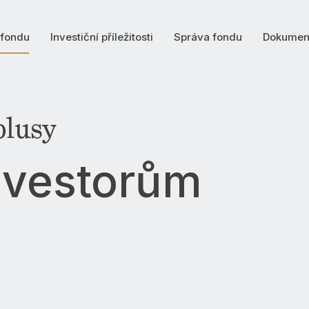
 fondu
Investiční příležitosti
Správa fondu
Dokumen
plusy
n
v
e
s
t
o
r
ů
m
o
d
n
o
c
e
n
í
p
i
t
á
l
u