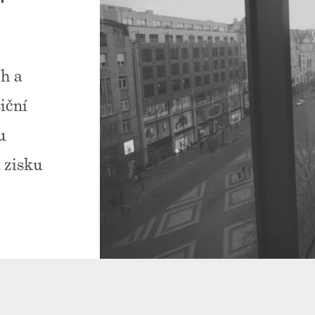
ch a
iční
u
 zisku