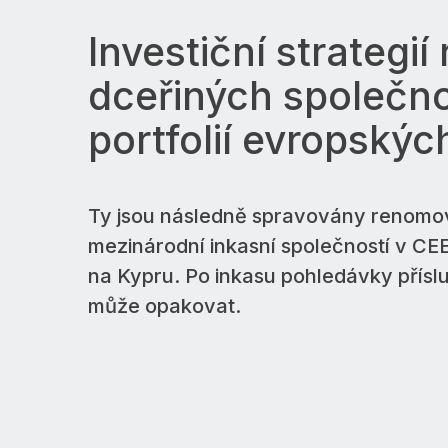
Investiční strategií
dceřiných společno
portfolií evropskýc
Ty jsou následně spravovány renomova
mezinárodní inkasní společností v CEE 
na Kypru. Po inkasu pohledávky přísl
může opakovat.