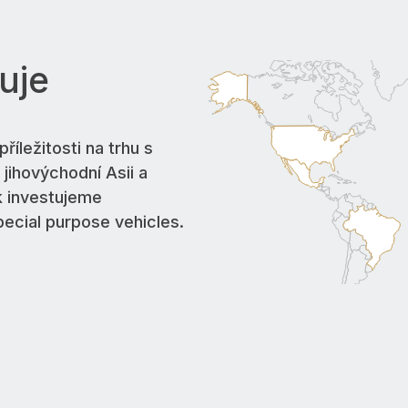
guje
příležitosti na trhu s
jihovýchodní Asii a
k investujeme
pecial purpose vehicles.