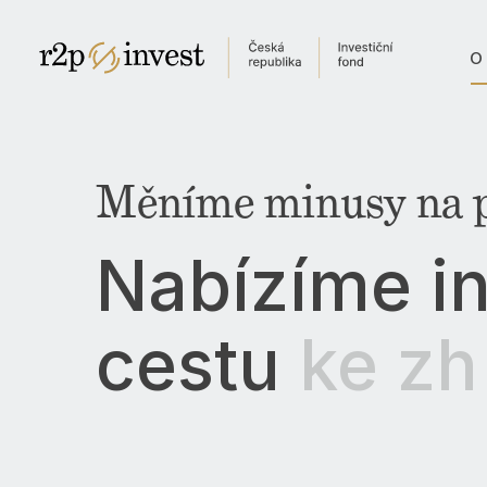
O
O fondu
Investiční příležitosti
Správa fondu
Dokumenty
Newsroom
Kontaktujte nás
Měníme minusy na 
English
Česky
N
a
b
í
z
í
m
e
i
Globální web
Singapur
Indie
Jižní Amerika
c
e
s
t
u
k
e
z
h
Kazachstán
v
o
l
n
é
h
o
k
a