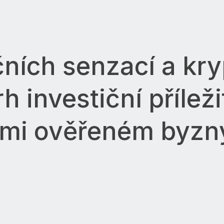
ních senzací a kr
h investiční příležit
mi ověřeném byzn