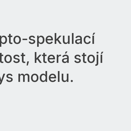
ypto-spekulací
ost, která stojí
ys modelu.