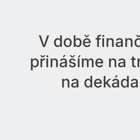
V době finanč
přinášíme na tr
na dekáda