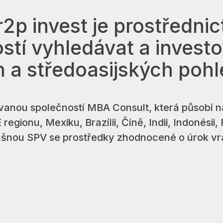
 r2p invest je prostředn
stí vyhledávat a invest
h a středoasijských poh
nou společností MBA Consult, která působí na 
regionu, Mexiku, Brazílii, Číně, Indii, Indonésii
ušnou SPV se prostředky zhodnocené o úrok vra