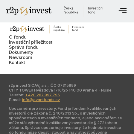
O fondu
Investiční příležitosti
O fondu
Investiční příležitosti
Správa fondu
Správa fondu
Dokumenty
Newsroom
Dokumenty
Kontakt
Newsroom
Kontaktujte nás
r2p invest SICAV, a.s., IČO 07315899
CITY TOWER Hvězdova 1716/2b 140 00 Praha 4 - Nusle
Telefon:
+420 267 997 795
E-mail:
info@avantfunds.cz
English
Upozornění pro investory: Fond je fondem kvalifikovaných
Česky
investorů dle zákona č. 240/2013 Sb., o investičních
společnostech a investičních fondech, a jeho akcionářem se
může stát výhradně kvalifikovaný investor dle § 272 tohoto
zákona. Správce upozorňuje investory, že hodnota investice
Globální web
do fondu může klesat i stoupat a návratnost původně