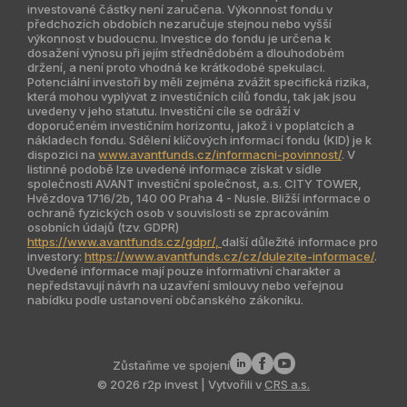
investované částky není zaručena. Výkonnost fondu v
Singapur
předchozích obdobích nezaručuje stejnou nebo vyšší
výkonnost v budoucnu. Investice do fondu je určena k
dosažení výnosu při jejím střednědobém a dlouhodobém
Indie
držení, a není proto vhodná ke krátkodobé spekulaci.
Potenciální investoři by měli zejména zvážit specifická rizika,
Jižní Amerika
která mohou vyplývat z investičních cílů fondu, tak jak jsou
uvedeny v jeho statutu. Investiční cíle se odráží v
doporučeném investičním horizontu, jakož i v poplatcích a
Kazachstán
nákladech fondu. Sdělení klíčových informací fondu (KID) je k
dispozici na
www.avantfunds.cz/informacni-povinnost/
. V
listinné podobě lze uvedené informace získat v sídle
společnosti AVANT investiční společnost, a.s. CITY TOWER,
Hvězdova 1716/2b, 140 00 Praha 4 - Nusle. Bližší informace o
ochraně fyzických osob v souvislosti se zpracováním
osobních údajů (tzv. GDPR)
https://www.avantfunds.cz/gdpr/,
další důležité informace pro
investory:
https://www.avantfunds.cz/cz/dulezite-informace/
.
Uvedené informace mají pouze informativní charakter a
nepředstavují návrh na uzavření smlouvy nebo veřejnou
nabídku podle ustanovení občanského zákoníku.
Zůstaňme ve spojení
© 2026 r2p invest | Vytvořili v
CRS a.s.