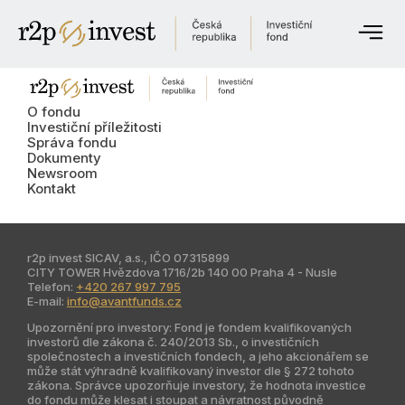
O fondu
Investiční příležitosti
O fondu
Investiční příležitosti
Správa fondu
Správa fondu
Dokumenty
Newsroom
Dokumenty
Kontakt
Newsroom
Kontaktujte nás
r2p invest SICAV, a.s., IČO 07315899
CITY TOWER Hvězdova 1716/2b 140 00 Praha 4 - Nusle
Telefon:
+420 267 997 795
E-mail:
info@avantfunds.cz
English
Upozornění pro investory: Fond je fondem kvalifikovaných
Česky
investorů dle zákona č. 240/2013 Sb., o investičních
společnostech a investičních fondech, a jeho akcionářem se
může stát výhradně kvalifikovaný investor dle § 272 tohoto
zákona. Správce upozorňuje investory, že hodnota investice
Globální web
do fondu může klesat i stoupat a návratnost původně