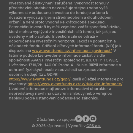
investované částky není zaručena. Výkonnost fondu v
Singapur
předchozích obdobích nezaručuje stejnou nebo vyšší
výkonnost v budoucnu. Investice do fondu je určena k
dosažení výnosu při jejím střednědobém a dlouhodobém
Indie
držení, a není proto vhodná ke krátkodobé spekulaci.
Potenciální investoři by měli zejména zvážit specifická rizika,
Jižní Amerika
která mohou vyplývat z investičních cílů fondu, tak jak jsou
uvedeny v jeho statutu. Investiční cíle se odráží v
doporučeném investičním horizontu, jakož i v poplatcích a
Kazachstán
nákladech fondu. Sdělení klíčových informací fondu (KID) je k
dispozici na
www.avantfunds.cz/informacni-povinnost/
. V
listinné podobě lze uvedené informace získat v sídle
společnosti AVANT investiční společnost, a.s. CITY TOWER,
Hvězdova 1716/2b, 140 00 Praha 4 - Nusle. Bližší informace o
ochraně fyzických osob v souvislosti se zpracováním
osobních údajů (tzv. GDPR)
https://www.avantfunds.cz/gdpr/,
další důležité informace pro
investory:
https://www.avantfunds.cz/cz/dulezite-informace/
.
Uvedené informace mají pouze informativní charakter a
nepředstavují návrh na uzavření smlouvy nebo veřejnou
nabídku podle ustanovení občanského zákoníku.
Zůstaňme ve spojení
© 2026 r2p invest | Vytvořili v
CRS a.s.